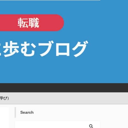
>
p（学び）
Search