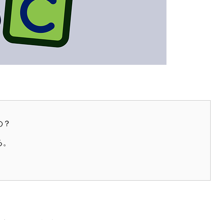
の？
る。